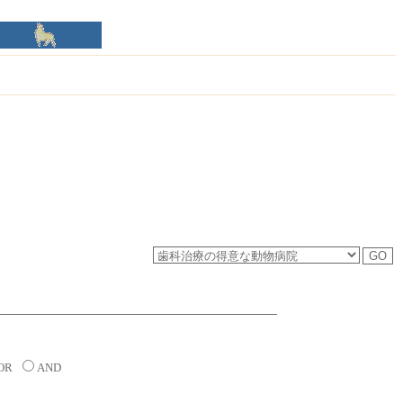
OR
AND