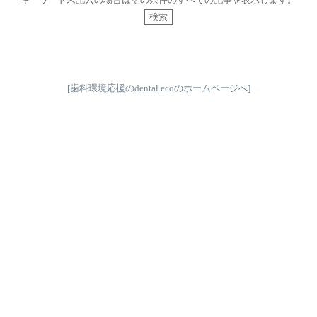
[
歯科環境応援のdental.ecoのホームページへ
]