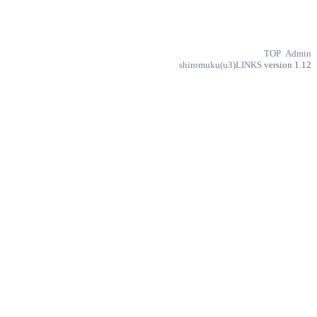
TOP
Admin
shiromuku(u3)LINKS
version 1.12